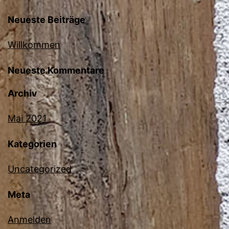
Neueste Beiträge
Willkommen
Neueste Kommentare
Archiv
Mai 2021
Kategorien
Uncategorized
Meta
Anmelden